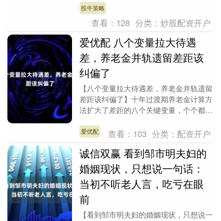
事，听得一身鸡皮....
投牛策略
查看：
128
分类：
炒股配资开户
爱优配 八个变量拉大待遇
差，养老金并轨遗留差距该
纠偏了
【八个变量拉大待遇差，养老金并轨遗留
差距该纠偏了】十年过渡期养老金计算方
法扩大了差距的八个关键变量，个个都是
让早退中人和已退老人明显吃亏，十年过
渡期养老金并轨改....
爱优配
查看：
103
分类：
配资开户
诚信双赢 看到邹市明夫妇的
婚姻现状，只想说一句话：
当初不听老人言，吃亏在眼
前
【看到邹市明夫妇的婚姻现状，只想说一