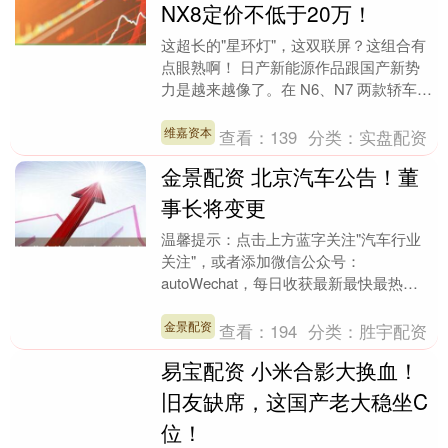
NX8定价不低于20万！
这超长的"星环灯"，这双联屏？这组合有
点眼熟啊！ 日产新能源作品跟国产新势
力是越来越像了。在 N6、N7 两款轿车之
后，国人最爱的 SUV 车型—— NX8，
正....
维嘉资本
查看：
139
分类：
实盘配资
金景配资 北京汽车公告！董
事长将变更
温馨提示：点击上方蓝字关注"汽车行业
关注"，或者添加微信公众号：
autoWechat，每日收获最新最快最热门
的精彩汽车资讯。如果您有好的原创文章
或者独家爆料，请....
金景配资
查看：
194
分类：
胜宇配资
易宝配资 小米合影大换血！
旧友缺席，这国产老大稳坐C
位！