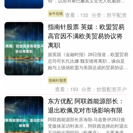
动”，以应对黎巴嫩真主党无人机威胁。
只是，见效“需要时间”。以军晚些时候
说，一名以色列....
金牛在线
查看：
132
分类：
胜宇配资
指南针股票 英媒：欧盟贸易
高官因不满欧美贸易协议将
离职
据英国《金融时报》28日报道，欧盟贸易
总司司长扎比娜·魏安德将离职，缘由是
她与上级就欧盟与美国达成的贸易协议发
生冲突。报道说，魏安德认为，去年欧盟
与美国达成的一....
指南针股票
查看：
193
分类：
炒股配资开户
东方优配 阿联酋能源部长：
退出欧佩克对市场影响有限
阿联酋能源部长苏海勒·马兹鲁伊28日接
受媒体采访时表示，阿联酋选择此时退出
石油输出国组织（欧佩克），主要考虑当