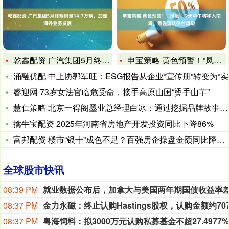
乾鑫配资 广汽集团5月终端销量14.7万辆，加速海外业务发展
申宝策略 黄色预警！“凤凰”今天中午将移入南海，最强可达强台
涌融优配 中上协郭军旺：ESG报告从企业“宣传册”转变为“实
睿迎网 73岁女法官临危受命，接手高原山国“烫手山芋”
慧仁策略 北京一得阁墨业总经理白冰：通过挖掘品牌故事促进消费
擒牛宝配资 2025年河南省房地产开发投资同比下降86%
富邦配资 楼市“银十”成色不足？百强房企操盘金额同比降4成
全球股市快讯
08:39 PM
08:37 PM
08:37 PM