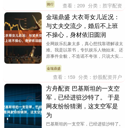
扒一扒这些有....
骑行
查看：
209
分类：
胜宇配资
金瑞鼎盛 大衣哥女儿近况：
与丈夫交流少，婚后不上班
不操心，身材依旧圆润
全网娱乐乱象太多，真心想找靠谱解读太
难。我是以茶书，专扒娱乐人物始末、还
原事件全貌，不造谣不夸张，只说大实
话。 在山东菏泽朱楼村，大衣哥朱之文
的名字就是流量的代....
金瑞鼎盛
查看：
159
分类：
炒股配资开户
方舟配资 巴基斯坦的一支空
军，已经进驻沙特了。 于是
网友纷纷猜测，这支空军是
为
巴基斯坦的一支空军，已经进驻沙特了。