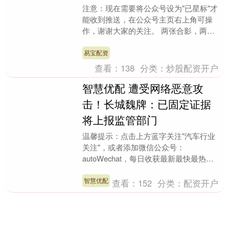
注意：现在需要将公众号设为"已星标"才
能收到推送，在公众号主页右上角可操
作，谢谢大家的关注。 两张合影，两年
时间，小米的朋友圈，藏着中国新能源最
残酷的权力更迭。....
易宝配资
查看：
138
分类：
炒股配资开户
智慧优配 遭受网络恶意攻
击！长城魏牌：已固定证据
将上报监管部门
温馨提示：点击上方蓝字关注"汽车行业
关注"，或者添加微信公众号：
autoWechat，每日收获最新最快最热门
的精彩汽车资讯。如果您有好的原创文章
或者独家爆料，请....
智慧优配
查看：
152
分类：
配资开户