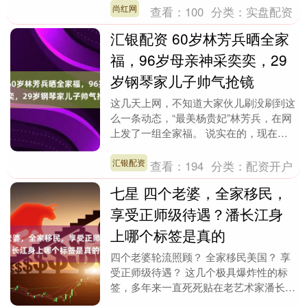
岁的她穿衣不循....
尚红网
查看：
100
分类：
实盘配资
汇银配资 60岁林芳兵晒全家
福，96岁母亲神采奕奕，29
岁钢琴家儿子帅气抢镜
这几天上网，不知道大家伙儿刷没刷到这
么一条动态，“最美杨贵妃”林芳兵，在网
上发了一组全家福。 说实在的，现在这
娱乐圈里头，天天不是谁和谁闹掰了，就
是谁又出来抢风....
汇银配资
查看：
194
分类：
配资开户
七星 四个老婆，全家移民，
享受正师级待遇？潘长江身
上哪个标签是真的
四个老婆轮流照顾？ 全家移民美国？ 享
受正师级待遇？ 这几个极具爆炸性的标
签，多年来一直死死贴在老艺术家潘长江
的身上。 真相究竟如何？ 今天我们就来