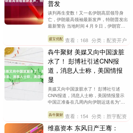
普发
谈判再生变数！又一名伊朗高层领导身
亡，伊朗最高领袖最新发声，特朗普发出
最新警告 当地时间 4 月 9 日，伊朗官方
正式对外证实，伊朗外交关系战略委员会
主席、前外....
盛宝优配
查看：
168
分类：
配资开户
犇牛聚财 美媒又向中国泼脏
水了！ 彭博社引述CNN报
道，消息人士称，美国情报
显
美媒又向中国泼脏水了！ 彭博社引述
CNN报道，消息人士称，美国情报显示
中国正准备在几周内向伊朗运送名为“单
兵便携式防空系统”的肩扛式地对空导
弹。中国驻美国大使馆....
犇牛聚财
查看：
154
分类：
胜宇配资
维嘉资本 东风日产王骞：