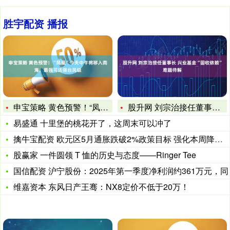
胜宇配资 播报
申宝策略 黄色预警！“凤凰”今天中午将移入南海，最强可达强台
股升网 刘宗治接任董事长 兴业基金“固收依赖”难题待解
易盛通 十里堡的桃花开了，这周末可以冲了
擒牛宝配资 欧元区5月通胀跌破2%政策目标 强化本周降息预期
股赢家 一件圆领 T 恤的历史与态度——Ringer Tee
国信配资 沪宁股份：2025年第一季度净利润约361万元，同
维嘉资本 东风日产王骞：NX8定价不低于20万！