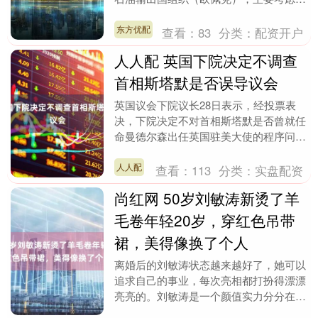
前霍尔木兹海峡通行受限等因素，并认为
这一决定对全球....
东方优配
查看：
83
分类：
配资开户
人人配 英国下院决定不调查
首相斯塔默是否误导议会
英国议会下院议长28日表示，经投票表
决，下院决定不对首相斯塔默是否曾就任
命曼德尔森出任英国驻美大使的程序问
题“误导议会”展开调查。（新华社） 举报
第一财经广告....
人人配
查看：
113
分类：
实盘配资
尚红网 50岁刘敏涛新烫了羊
毛卷年轻20岁，穿红色吊带
裙，美得像换了个人
离婚后的刘敏涛状态越来越好了，她可以
追求自己的事业，每次亮相都打扮得漂漂
亮亮的。刘敏涛是一个颜值实力分分在线
的女演员，她的穿搭也甚是值得借鉴，50