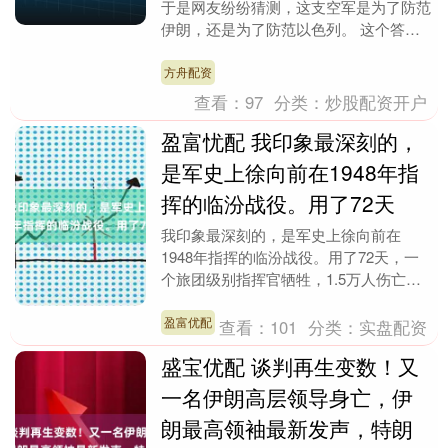
于是网友纷纷猜测，这支空军是为了防范
伊朗，还是为了防范以色列。 这个答案
其实很简单。 首先，空军不可能是防导
弹的。 其次，....
方舟配资
查看：
97
分类：
炒股配资开户
盈富忧配 我印象最深刻的，
是军史上徐向前在1948年指
挥的临汾战役。用了72天
我印象最深刻的，是军史上徐向前在
1948年指挥的临汾战役。用了72天，一
个旅团级别指挥官牺牲，1.5万人伤亡的
代价攻克。清除山西最后一个坚固城池。
后来被编入教科....
盈富优配
查看：
101
分类：
实盘配资
盛宝优配 谈判再生变数！又
一名伊朗高层领导身亡，伊
朗最高领袖最新发声，特朗