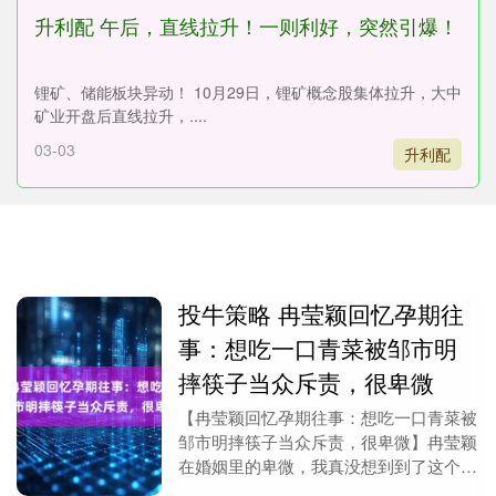
升利配 午后，直线拉升！一则利好，突然引爆！
锂矿、储能板块异动！ 10月29日，锂矿概念股集体拉升，大中
矿业开盘后直线拉升，....
03-03
升利配
投牛策略 冉莹颖回忆孕期往
事：想吃一口青菜被邹市明
摔筷子当众斥责，很卑微
【冉莹颖回忆孕期往事：想吃一口青菜被
邹市明摔筷子当众斥责，很卑微】冉莹颖
在婚姻里的卑微，我真没想到到了这个地
步。刷到她自己在节目里说的一段陈年往