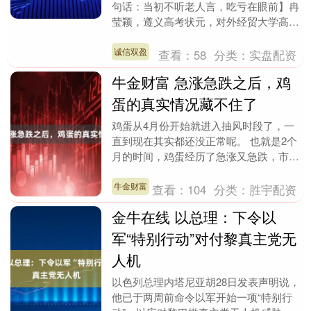
句话：当初不听老人言，吃亏在眼前】冉
莹颖，遵义高考状元，对外经贸大学高材
生，北大光华MBA，央视财经频道双语
主持人。要学历有....
诚信双盈
查看：
58
分类：
实盘配资
牛金财富 急涨急跌之后，鸡
蛋的真实情况藏不住了
鸡蛋从4月份开始就进入抽风时段了，一
直到现在其实都还没正常呢。 也就是2个
月的时间，鸡蛋经历了急涨又急跌，市场
的心也跟着起伏。 与往年不同的是，这
波蛋价的涨跌势....
牛金财富
查看：
104
分类：
胜宇配资
金牛在线 以总理：下令以
军“特别行动”对付黎真主党无
人机
以色列总理内塔尼亚胡28日发表声明说，
他已于两周前命令以军开始一项“特别行