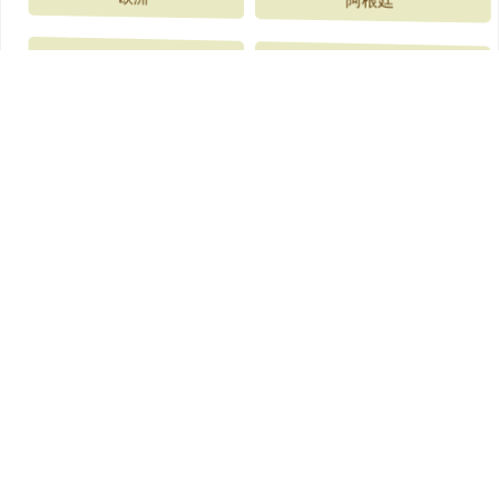
伊朗
环球策路
全部话题标签
关注 胜宇配资